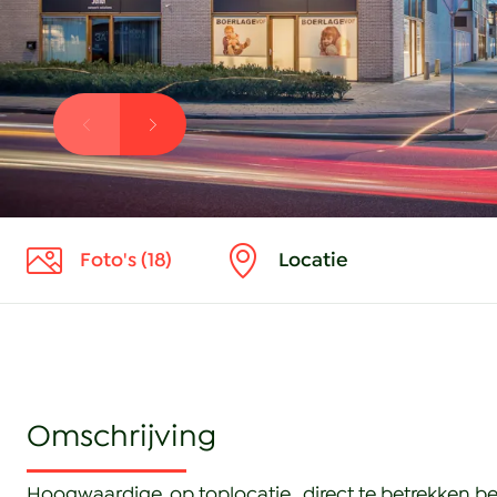
Foto's (18)
Locatie
Hoogwaardige, op toplocatie, direct te betrekken be