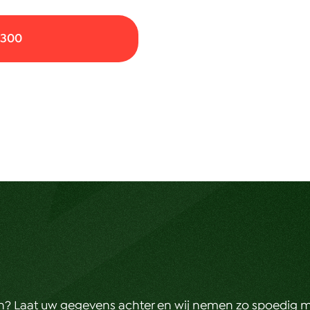
 300
en? Laat uw gegevens achter en wij nemen zo spoedig m