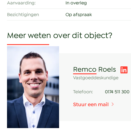
Aanvaarding:
In overleg
Entree, kantoor-/ werkruimte aan de voorzijde, afge
Bezichtigingen
Op afspraak
naar een studio-/bedrijfsruimte aan de achterzijde, 
overheaddeur en loopdeur.
Vaste houten trap naar de eerste verdieping. Door m
wand afgescheiden spreekkamer-/ instructieruimte
lichte open kantoorruimte met keuken, toilet en CV-
Remco Roels
Vastgoeddeskundige
Voorzieningen:
Telefoon:
0174 511 300
Bedrijfsruimte begane grond:
- elektrisch bedienbare overheaddeur
Stuur een mail
- loopdeuren 3x
- dubbele deur naar doorgang
- afgesloten pantry op de begane grond