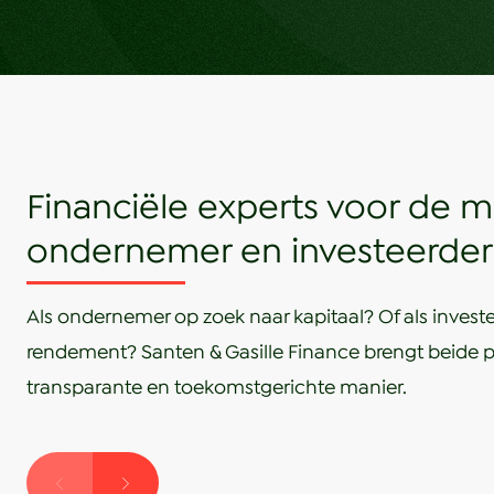
Uitsluitend op afspraak.
Inlichtingen:
SANTEN & GASILLE Makelaars en Adviseurs
Oude Liermolenweg 3
Financiële experts voor de 
2678 MN DE LIER
ondernemer en investeerder
0174-511300
www.santen-gasille.nl
Als ondernemer op zoek naar kapitaal? Of als invest
COURTAGE:
rendement? Santen & Gasille Finance brengt beide par
Indien een transactie tot stand wordt gebracht zult u
transparante en toekomstgerichte manier.
hiervoor geen kosten of courtage verschuldigd zijn.
Aansprakelijkheid: