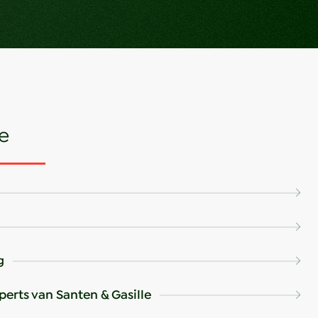
e
g
perts van Santen & Gasille