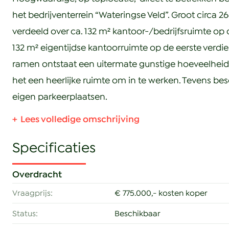
het bedrijventerrein “Wateringse Veld”. Groot circa 2
verdeeld over ca. 132 m² kantoor-/bedrijfsruimte op
132 m² eigentijdse kantoorruimte op de eerste verdie
ramen ontstaat een uitermate gunstige hoeveelheid 
het een heerlijke ruimte om in te werken. Tevens bes
eigen parkeerplaatsen.
Bereikbaarheid:
In de omgeving bevinden zich een grote diversiteit 
kantoren. De bedrijfsruimte is gelegen nabij de doo
Overdracht
direct aansluiting geeft op de A4. Op loopafstand is 
Vraagprijs:
€ 775.000,- kosten koper
tramlijn 16 en 17.
Status:
Beschikbaar
Indeling: