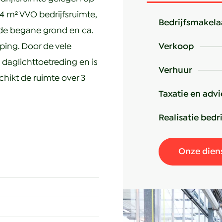
64 m² VVO bedrijfsruimte,
Bedrijfsmakela
 de begane grond en ca.
ping. Door de vele
Verkoop
daglichttoetreding en is
Verhuur
chikt de ruimte over 3
Taxatie en adv
Realisatie bedr
aan bedrijven en
Onze dien
rgaande weg N211, die
er een tramhalte voor