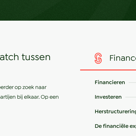
match tussen
Financ
Financieren
eerder op zoek naar
tijen bij elkaar. Op een
Investeren
 Santen & Gasille
Herstructurerin
De financiële ex