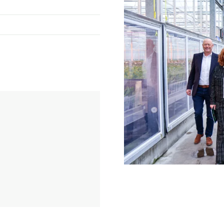
sloten pantry, doorgang
tevens voorzien van een
iddel van een glazen
,
kast.