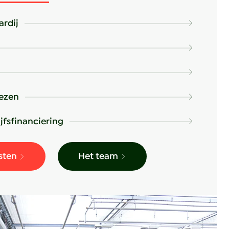
ardij
iezen
ijfsfinanciering
sten
Het team