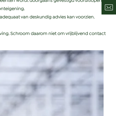
meenten wordt doorgaans gevestigd vooruitlopend
onteigening.
u adequaat van deskundig advies kan voorzien.
geving. Schroom daarom niet om vrijblijvend contact